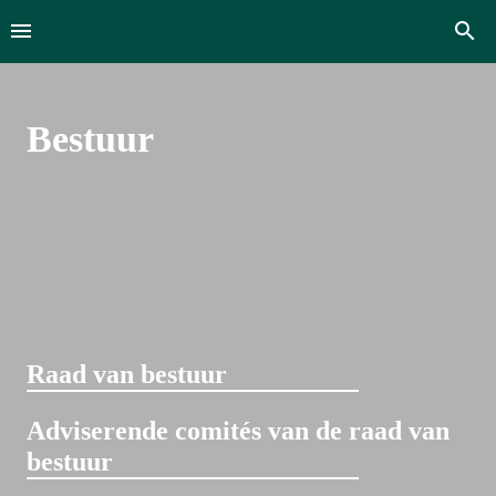
Bestuur  
Raad van bestuur
Adviserende comités van de raad van 
bestuur