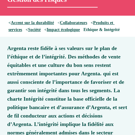
<
A
ccent sur la durabilité
   <
C
ollaborateurs
<
Produi
ts et 
services
   <
S
ociété
   <
I
mpact écologique
   Ethique & Intégrité
Argenta reste fidèle à ses valeurs sur le plan de 
l’éthique et de l’intégrité. Des méthodes de vente 
équitables et une culture du bon sens restent 
extrêmement importantes pour Argenta. qui est 
aussi consciente de l’importance de favoriser et de 
garantir son intégrité dans tous les segments. La 
charte Intégrité constitue la base officielle de la 
politique bancaire et d’assurance d’Argenta, et sert 
de fil conducteur aux actions et décisions 
d’Argenta. L’intégrité implique la fidélité aux 
normes généralement admises dans le secteur 